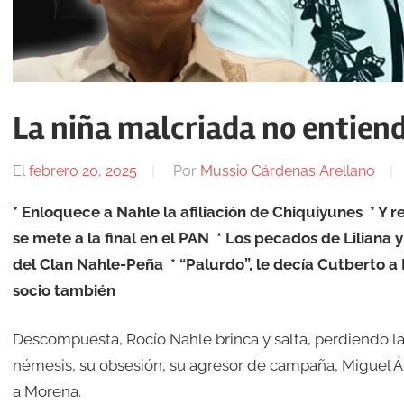
La niña malcriada no entiend
El
febrero 20, 2025
Por
Mussio Cárdenas Arellano
* Enloquece a Nahle la afiliación de Chiquiyunes * Y
se mete a la final en el PAN *
Los pecados de Liliana 
del Clan Nahle-Peña * “Palurdo”, le decía Cutberto a
socio también
Descompuesta, Rocío Nahle brinca y salta, perdiendo la 
némesis, su obsesión, su agresor de campaña, Miguel Á
a Morena.