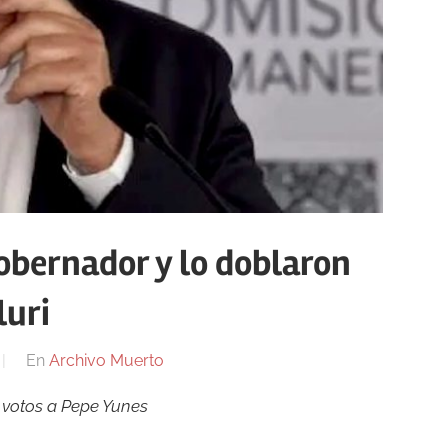
obernador y lo doblaron
luri
En
Archivo Muerto
e votos a Pepe Yunes