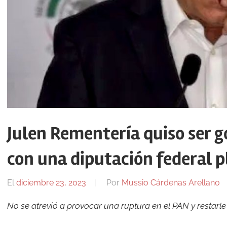
Julen Rementería quiso ser g
con una diputación federal p
El
diciembre 23, 2023
Por
Mussio Cárdenas Arellano
No se atrevió a provocar una ruptura en el PAN y restarl