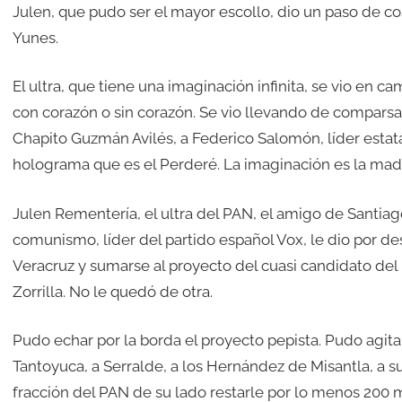
Julen, que pudo ser el mayor escollo, dio un paso de co
Yunes.
El ultra, que tiene una imaginación infinita, se vio e
con corazón o sin corazón. Se vio llevando de comparsa a
Chapito Guzmán Avilés, a Federico Salomón, líder estatal 
holograma que es el Perderé. La imaginación es la madre 
Julen Rementería, el ultra del PAN, el amigo de Santia
comunismo, líder del partido español Vox, le dio por d
Veracruz y sumarse al proyecto del cuasi candidato del
Zorrilla. No le quedó de otra.
Pudo echar por la borda el proyecto pepista. Pudo agitar
Tantoyuca, a Serralde, a los Hernández de Misantla, a su
fracción del PAN de su lado restarle por lo menos 200 m