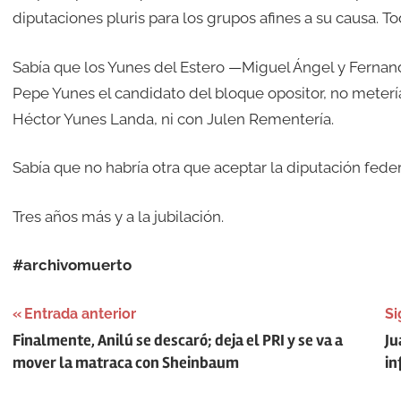
diputaciones pluris para los grupos afines a su causa. Tod
Sabía que los Yunes del Estero —Miguel Ángel y Fernan
Pepe Yunes el candidato del bloque opositor, no meterí
Héctor Yunes Landa, ni con Julen Rementería.
Sabía que no habría otra que aceptar la diputación federa
Tres años más y a la jubilación.
#archivomuerto
Navegación
Entrada anterior
Si
Finalmente, Anilú se descaró; deja el PRI y se va a
Ju
de
mover la matraca con Sheinbaum
in
entradas