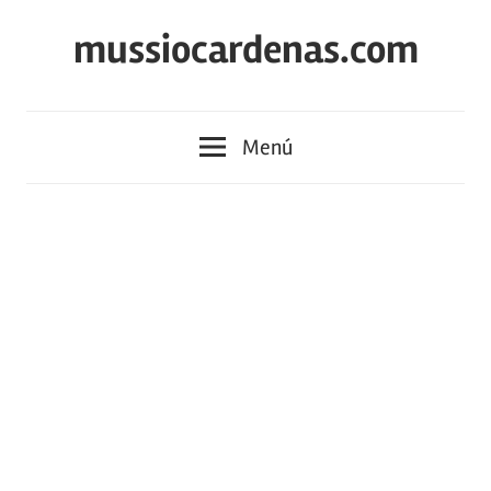
Saltar
mussiocardenas.com
al
contenido
Menú