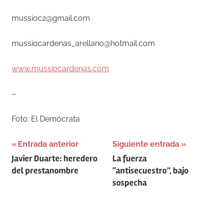
mussioc2@gmail.com
mussiocardenas_arellano@hotmail.com
www.mussiocardenas.com
–
Foto: El Demócrata
Navegación
Entrada anterior
Siguiente entrada
Javier Duarte: heredero
La fuerza
de
del prestanombre
“antisecuestro”, bajo
entradas
sospecha