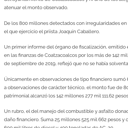
atenuar el monto observado.
De los 800 millones detectados con irregularidades en l
el que ejercicio el priista Joaquín Caballero.
Un primer informe del órgano de fiscalización, emitido 
en las finanzas de Coatzacoalcos por los más de 142 mi
de septiembre de 2019, reflejó que no se había solvent
Únicamente en observaciones de tipo financiero sumó 61
a observaciones de carácter técnico, el monto fue de 80
patrimonial alcanzó los 142 millones 277 mil 111.62 pesos
Un rubro, el del manejo del combustible y asfalto don
daño financiero. Suma 25 millones 525 mil 662 pesos y 
600 mil litros de diesel y 400 toneladas de AC-20.