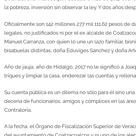
la pobreza, inversión sin observar la ley. Y dos años des
Oficialmente son 142 millones 277 mil 111.62 pesos de d
legales, no justificados ni por el ex alcalde de Coatzaco
Manuel Carranza, con quien lo une un lazo familiar, bi
bisabuelas distintas, doña Eduviges Sánchez y doña Art
Año de jauja, año de Hidalgo, 2017 no le significó a Jo
triques y limpiar la casa, enderezar las cuentas y rellen
Su cuenta pública es un dilema no sólo para él sino un
decena de funcionarios, amigos y cómplices en las áreas
Contraloría.
A la fecha, el Órgano de Fiscalización Superior de Verac
del ayuntamiento de Coatzacoalcos y ni uno de los ale