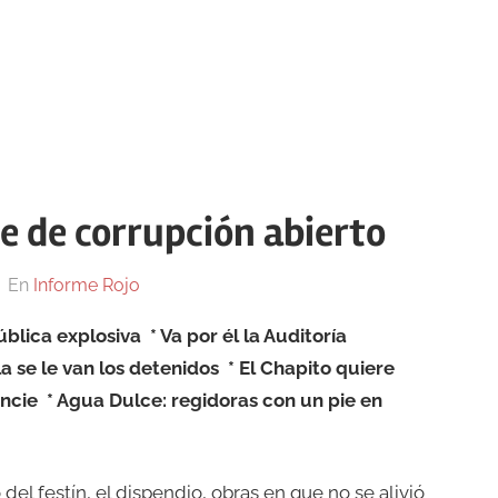
e de corrupción abierto
En
Informe Rojo
ública explosiva
* Va por él la Auditoría
lla se le van los detenidos
* El Chapito quiere
uncie
* Agua Dulce: regidoras con un pie en
 del festín, el dispendio, obras en que no se alivió