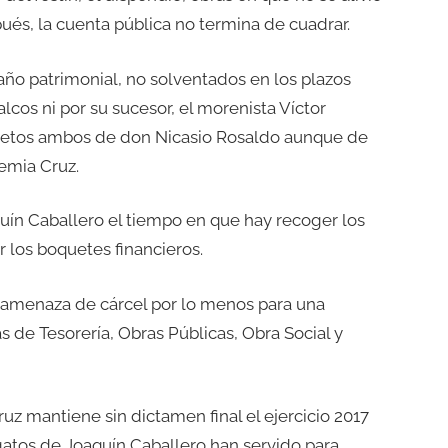
pués, la cuenta pública no termina de cuadrar.
año patrimonial, no solventados en los plazos
alcos ni por su sucesor, el morenista Víctor
snietos ambos de don Nicasio Rosaldo aunque de
emia Cruz.
aquín Caballero el tiempo en que hay recoger los
ar los boquetes financieros.
a amenaza de cárcel por lo menos para una
 de Tesorería, Obras Públicas, Obra Social y
ruz mantiene sin dictamen final el ejercicio 2017
gatos de Joaquín Caballero han servido para