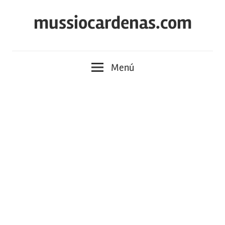
Saltar
mussiocardenas.com
al
contenido
Menú