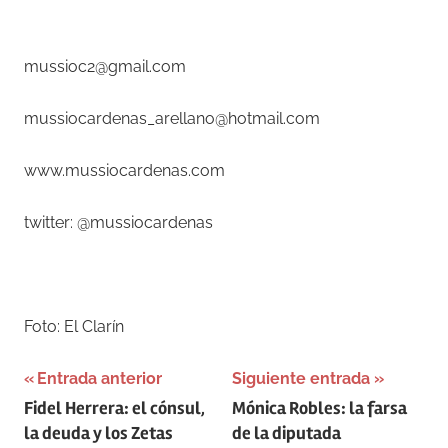
–
mussioc2@gmail.com
mussiocardenas_arellano@hotmail.com
www.mussiocardenas.com
twitter: @mussiocardenas
–
Foto: El Clarín
Navegación
Entrada anterior
Siguiente entrada
Fidel Herrera: el cónsul,
Mónica Robles: la farsa
de
la deuda y los Zetas
de la diputada