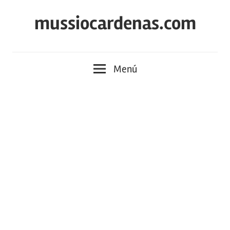
Saltar
mussiocardenas.com
al
contenido
Menú