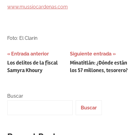
www.mussiocardenas.com
–
Foto: El Clarín
Navegación
Entrada anterior
Siguiente entrada
Los delitos de la fiscal
Minatitlán: ¿Dónde están
de
Samyra Khoury
los 57 millones, tesorero?
entradas
Buscar
Buscar