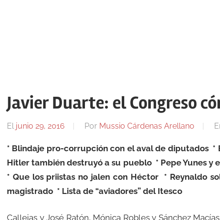
Javier Duarte: el Congreso có
El
junio 29, 2016
Por
Mussio Cárdenas Arellano
E
* Blindaje pro-corrupción con el aval de diputados * 
Hitler también destruyó a su pueblo * Pepe Yunes y e
* Que los priistas no jalen con Héctor * Reynaldo so
magistrado * Lista de “aviadores” del Itesco
Callejas y José Ratón, Mónica Robles y Sánchez Macías,