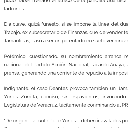
pudo haber frenado el atraco de la pandilla duartista
ladrones.
Día clave, quizá funesto, si se impone la línea del dua
Trabajo, ex subsecretario de Finanzas, que de vender t
Tamaulipas, pasó a ser un potentado en suelo veracruza
Polémico, cuestionado, su nombramiento arranca re
nacional del Partido Acción Nacional, Ricardo Anaya,
prensa, generando una corriente de repudio a la imposic
Indignante, el caso Deantes provoca también un llam
Yunes Zorrilla, conciso, sin aspavientos, invocando
Legislatura de Veracruz, tácitamente conminando al PRI
“De origen —apunta Pepe Yunes— deben ir avalados por e