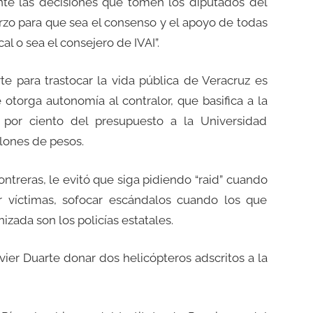
te las decisiones que tomen los diputados del
zo para que sea el consenso y el apoyo de todas
al o sea el consejero de IVAI”.
te para trastocar la vida pública de Veracruz es
 otorga autonomía al contralor, que basifica a la
4 por ciento del presupuesto a la Universidad
lones de pesos.
 Contreras, le evitó que siga pidiendo “raid” cuando
zar víctimas, sofocar escándalos cuando los que
izada son los policías estatales.
vier Duarte donar dos helicópteros adscritos a la