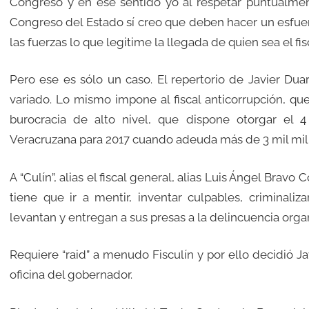
Congreso y en ese sentido yo al respetar puntualmen
Congreso del Estado sí creo que deben hacer un esfuer
las fuerzas lo que legitime la llegada de quien sea el fisc
Pero ese es sólo un caso. El repertorio de Javier Duar
variado. Lo mismo impone al fiscal anticorrupción, que
burocracia de alto nivel, que dispone otorgar el 
Veracruzana para 2017 cuando adeuda más de 3 mil mil
A “Culín”, alias el fiscal general, alias Luis Ángel Bravo
tiene que ir a mentir, inventar culpables, criminali
levantan y entregan a sus presas a la delincuencia organ
Requiere “raid” a menudo Fisculín y por ello decidió Ja
oficina del gobernador.