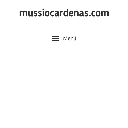
Saltar
mussiocardenas.com
al
contenido
Menú