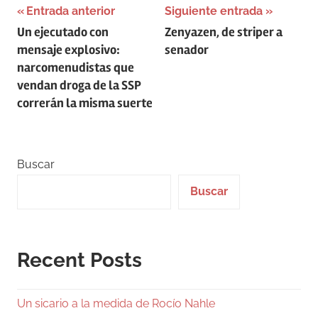
Navegación
Entrada anterior
Siguiente entrada
Un ejecutado con
Zenyazen, de striper a
de
mensaje explosivo:
senador
entradas
narcomenudistas que
vendan droga de la SSP
correrán la misma suerte
Buscar
Buscar
Recent Posts
Un sicario a la medida de Rocío Nahle