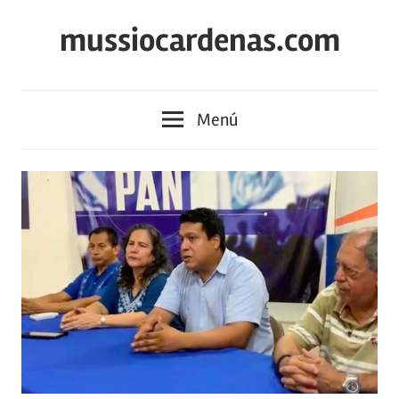
Saltar
mussiocardenas.com
al
contenido
Menú