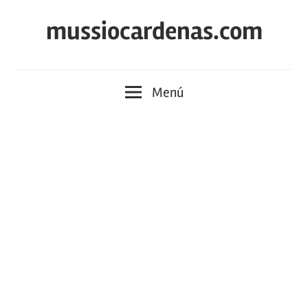
Saltar
mussiocardenas.com
al
contenido
Menú