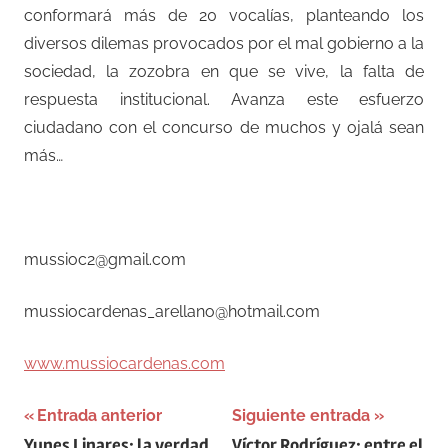
conformará más de 20 vocalías, planteando los
diversos dilemas provocados por el mal gobierno a la
sociedad, la zozobra en que se vive, la falta de
respuesta institucional. Avanza este esfuerzo
ciudadano con el concurso de muchos y ojalá sean
más…
–
mussioc2@gmail.com
mussiocardenas_arellano@hotmail.com
www.mussiocardenas.com
Navegación
Entrada anterior
Siguiente entrada
Yunes Linares: la verdad
Víctor Rodríguez: entre el