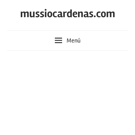
Saltar
mussiocardenas.com
al
contenido
Menú