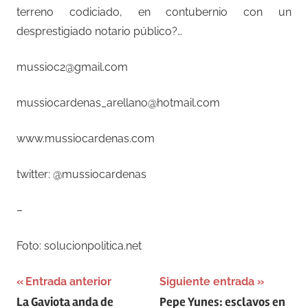
terreno codiciado, en contubernio con un
desprestigiado notario público?…
mussioc2@gmail.com
mussiocardenas_arellano@hotmail.com
www.mussiocardenas.com
twitter: @mussiocardenas
–
Foto: solucionpolitica.net
Navegación
Entrada anterior
Siguiente entrada
La Gaviota anda de
Pepe Yunes: esclavos en