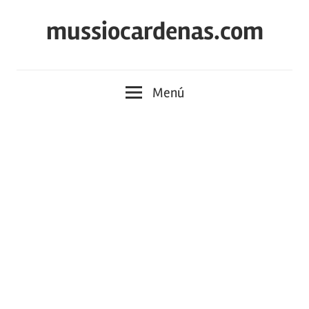
Saltar
mussiocardenas.com
al
contenido
Menú