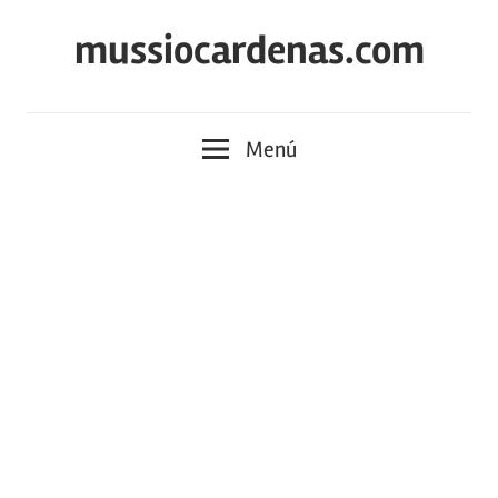
Saltar
mussiocardenas.com
al
contenido
Menú