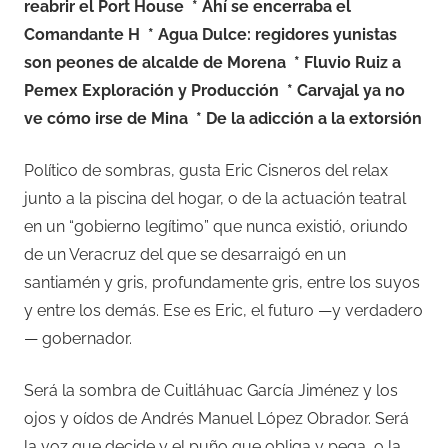
reabrir el Port House
* Ahí se encerraba el
Comandante H
* Agua Dulce: regidores yunistas
son peones de alcalde de Morena
* Fluvio Ruiz a
Pemex Exploración y Producción
* Carvajal ya no
ve cómo irse de Mina
* De la adicción a la extorsión
Político de sombras, gusta Eric Cisneros del relax
junto a la piscina del hogar, o de la actuación teatral
en un “gobierno legítimo” que nunca existió, oriundo
de un Veracruz del que se desarraigó en un
santiamén y gris, profundamente gris, entre los suyos
y entre los demás. Ese es Eric, el futuro —y verdadero
— gobernador.
Será la sombra de Cuitláhuac García Jiménez y los
ojos y oídos de Andrés Manuel López Obrador. Será
la voz que decide y el puño que obliga y pega, o la