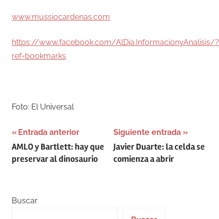
www.mussiocardenas.com
https://www.facebook.com/AlDia.InformacionyAnalisis/?
ref=bookmarks
–
Foto: El Universal
Navegación
Entrada anterior
Siguiente entrada
AMLO y Bartlett: hay que
Javier Duarte: la celda se
de
preservar al dinosaurio
comienza a abrir
entradas
Buscar