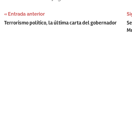
Navegación
Entrada anterior
Si
Terrorismo político, la última carta del gobernador
Se
de
Mu
entradas