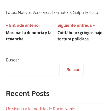
Fotos: Notiver, Versiones, Formato 7, Golpe Político
Navegación
Entrada anterior
Siguiente entrada
Morena: la denuncia y la
Cuitláhuac: gringos bajo
de
revancha
tortura policíaca
entradas
Buscar
Buscar
Recent Posts
Un sicario a la medida de Rocío Nahle