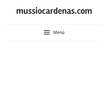
Saltar
mussiocardenas.com
al
contenido
Menú