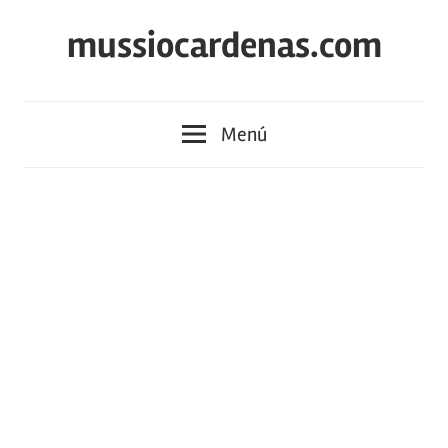
Saltar
mussiocardenas.com
al
contenido
Menú