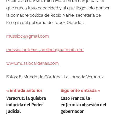
el extravío de Esmeralda Mora en un cargo para el
que nunca tuvo capacidad y al que llegó sólo por ser
la comadre política de Rocío Nahle, secretaria de
Energía del gobierno de López Obrador…
mussioc4@gmail.com
mussiocardenas_arellano@hotmail.com
www.mussiocardenas.com
Fotos: El Mundo de Córdoba, La Jornada Veracruz
Navegación
Entrada anterior
Siguiente entrada
Veracruz: la quiebra
Caso Franco: la
de
inducida del Poder
enfermiza obsesión del
entradas
Judicial
gobernador