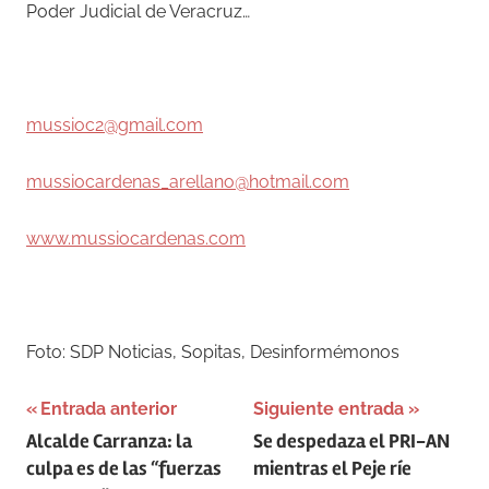
Poder Judicial de Veracruz…
–
mussioc2@gmail.com
mussiocardenas_arellano@hotmail.com
www.mussiocardenas.com
–
Foto: SDP Noticias, Sopitas, Desinformémonos
Navegación
Entrada anterior
Siguiente entrada
Alcalde Carranza: la
Se despedaza el PRI-AN
de
culpa es de las “fuerzas
mientras el Peje ríe