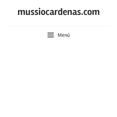
Saltar
mussiocardenas.com
al
contenido
Menú