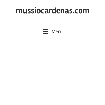
Saltar
mussiocardenas.com
al
contenido
Menú