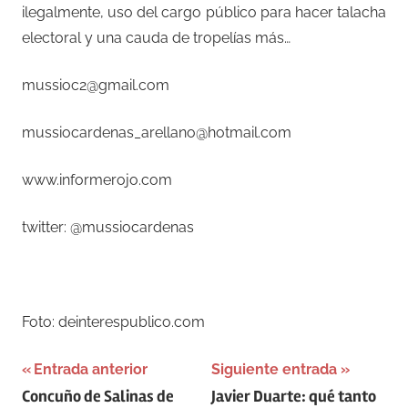
ilegalmente, uso del cargo público para hacer talacha
electoral y una cauda de tropelías más…
mussioc2@gmail.com
mussiocardenas_arellano@hotmail.com
www.informerojo.com
twitter: @mussiocardenas
–
Foto: deinterespublico.com
Navegación
Entrada anterior
Siguiente entrada
Concuño de Salinas de
Javier Duarte: qué tanto