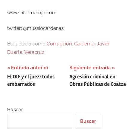
www.informerojo.com
twitter: @mussiocardenas
Etiquetada como
Corrupción
,
Gobierno
,
Javier
Duarte
,
Veracruz
Navegación
Entrada anterior
Siguiente entrada
El DIF y el juez: todos
Agresión criminal en
de
embarrados
Obras Públicas de Coatza
entradas
Buscar
Buscar