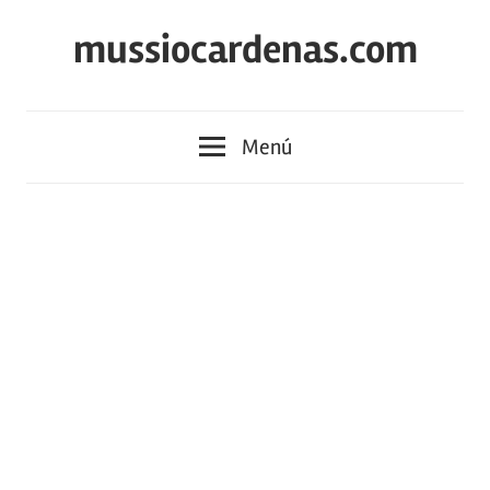
Saltar
mussiocardenas.com
al
contenido
Menú