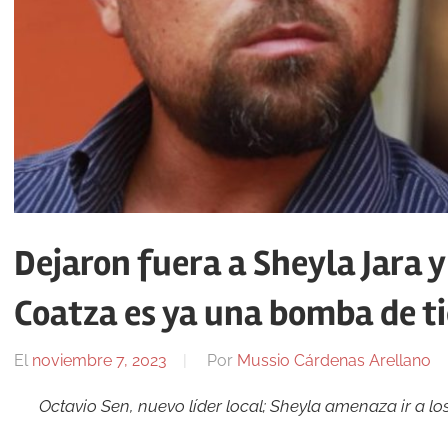
Dejaron fuera a Sheyla Jara y 
Coatza es ya una bomba de 
El
noviembre 7, 2023
Por
Mussio Cárdenas Arellano
Octavio Sen, nuevo líder local; Sheyla amenaza ir a lo