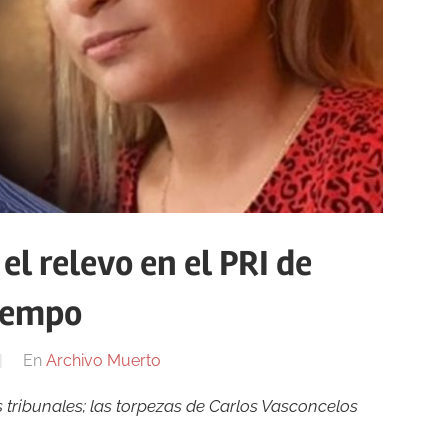
el relevo en el PRI de
tiempo
En
Archivo Muerto
s tribunales; las torpezas de Carlos Vasconcelos