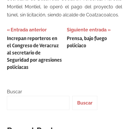
Montiel Montiel, le operó el pago del proyecto del
túnel, sin licitación, siendo alcalde de Coatzacoalcos.
Navegación
Entrada anterior
Siguiente entrada
Increpan reporteros en
Prensa, bajo fuego
de
el Congreso de Veracruz
policíaco
entradas
al secretario de
Seguridad por agresiones
policíacas
Buscar
Buscar