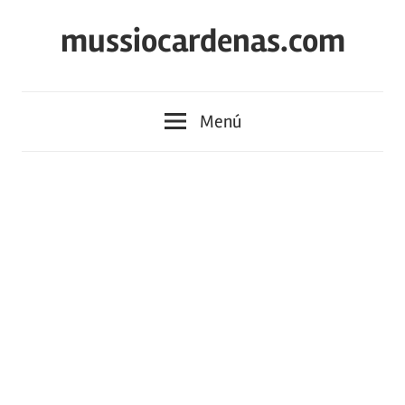
Saltar
mussiocardenas.com
al
contenido
Menú