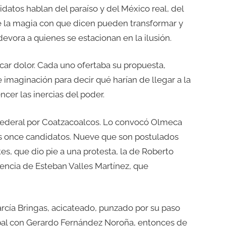
datos hablan del paraíso y del México real, del
, de la magia con que dicen pueden transformar y
evora a quienes se estacionan en la ilusión.
car dolor. Cada uno ofertaba su propuesta,
 imaginación para decir qué harían de llegar a la
cer las inercias del poder.
n federal por Coatzacoalcos. Lo convocó Olmeca
los once candidatos. Nueve que son postulados
es, que dio pie a una protesta, la de Roberto
usencia de Esteban Valles Martínez, que
arcía Bringas, acicateado, punzado por su paso
erbal con Gerardo Fernández Noroña, entonces de