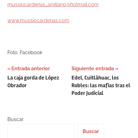
mussiocardenas_arellano@hotmail.com
www.mussiocardenas.com
Foto: Facebook
Navegación
Entrada anterior
Siguiente entrada
La caja gorda de López
Edel, Cuitláhuac, los
de
Obrador
Robles: las mafias tras el
entradas
Poder Judicial
Buscar
Buscar