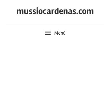
Saltar
mussiocardenas.com
al
contenido
Menú