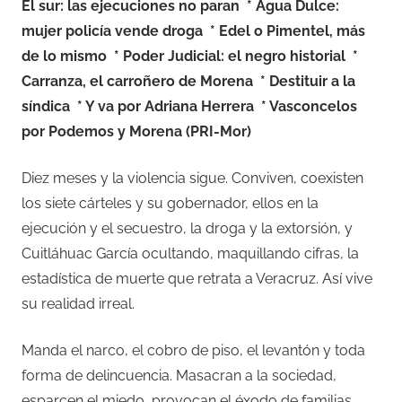
El sur: las ejecuciones no paran
* Agua Dulce:
mujer policía vende droga
* Edel o Pimentel, más
de lo mismo
* Poder Judicial: el negro historial
*
Carranza, el carroñero de Morena
* Destituir a la
síndica
* Y va por Adriana Herrera
* Vasconcelos
por Podemos y Morena (PRI-Mor)
Diez meses y la violencia sigue. Conviven, coexisten
los siete cárteles y su gobernador, ellos en la
ejecución y el secuestro, la droga y la extorsión, y
Cuitláhuac García ocultando, maquillando cifras, la
estadística de muerte que retrata a Veracruz. Así vive
su realidad irreal.
Manda el narco, el cobro de piso, el levantón y toda
forma de delincuencia. Masacran a la sociedad,
esparcen el miedo, provocan el éxodo de familias,