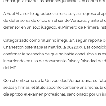
embargo, a raíz de las acciones judiciales en contra de
A Edel Álvarez le agradece su rescate y su regreso al a
de defensores de oficio en el sur de Veracruz y ante el
defensor en un solo juzgado, el Primero de Primera Ins
Categorizado como “alumno irregular”, según reporte d
Charleston ostentaba la matrícula 8622873. Esa condici
confirmar la sospecha de que no había concluido sus es
incurriendo en uso de documento falso y falsedad de de
del MP.
Con el emblema de la Universidad Veracruzana, su fotogr
sellos y firmas, el título apócrifo contiene una fecha, la
día aprobó el examen profesional, sancionado por un ju