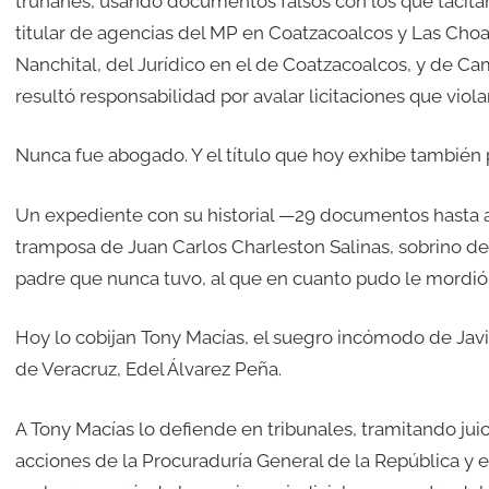
truhanes, usando documentos falsos con los que tácitam
titular de agencias del MP en Coatzacoalcos y Las Choa
Nanchital, del Jurídico en el de Coatzacoalcos, y de C
resultó responsabilidad por avalar licitaciones que violar
Nunca fue abogado. Y el título que hoy exhibe también 
Un expediente con su historial —29 documentos hasta ah
tramposa de Juan Carlos Charleston Salinas, sobrino de
padre que nunca tuvo, al que en cuanto pudo le mordió
Hoy lo cobijan Tony Macías, el suegro incómodo de Javier
de Veracruz, Edel Álvarez Peña.
A Tony Macías lo defiende en tribunales, tramitando ju
acciones de la Procuraduría General de la República y e