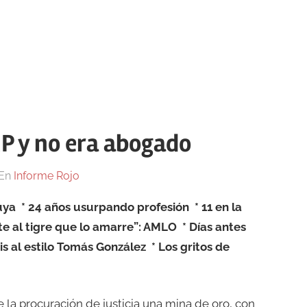
P y no era abogado
En
Informe Rojo
uya
* 24 años usurpando profesión
* 11 en la
lte al tigre que lo amarre”: AMLO
* Días antes
is al estilo Tomás González
* Los gritos de
 la procuración de justicia una mina de oro, con