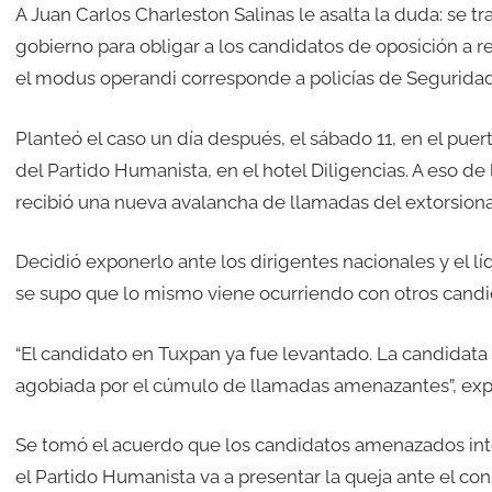
A Juan Carlos Charleston Salinas le asalta la duda: se t
gobierno para obligar a los candidatos de oposición a 
el modus operandi corresponde a policías de Seguridad P
Planteó el caso un día después, el sábado 11, en el pue
del Partido Humanista, en el hotel Diligencias. A eso de 
recibió una nueva avalancha de llamadas del extorsiona
Decidió exponerlo ante los dirigentes nacionales y el lí
se supo que lo mismo viene ocurriendo con otros candi
“El candidato en Tuxpan ya fue levantado. La candidata 
agobiada por el cúmulo de llamadas amenazantes”, expu
Se tomó el acuerdo que los candidatos amenazados int
el Partido Humanista va a presentar la queja ante el cons