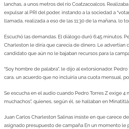
lanchas, a unos metros del río Coatzacoalcos. Realizaba
expulsar al PRI del poder, instando a la sociedad a “votar
llamada, realizada a eso de las 11:30 de la mañana, lo t
Escuchó las demandas. El diálogo duró 6:45 minutos. Ped
Charleston le diría que carecía de dinero. Le advertían
candidato que aún no le bajaban recursos para la camp
“Soy hombre de palabra”, le dijo al extorsionador. Pedro
cara, un acuerdo que no incluiría una cuota mensual, porq
Se escucha en el audio cuando Pedro Torres Z exige 4 m
muchachos”, quienes, según él, se hallaban en Minatitlán
Juan Carlos Charleston Salinas insiste en que carece de
asignado presupuesto de campaña En un momento le pid