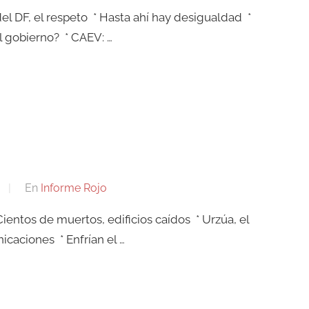
el DF, el respeto * Hasta ahí hay desigualdad *
 gobierno? * CAEV: …
En
Informe Rojo
Cientos de muertos, edificios caídos * Urzúa, el
caciones * Enfrían el …