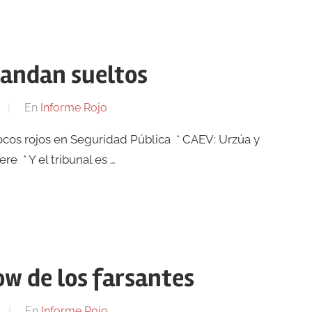
 andan sueltos
En
Informe Rojo
Focos rojos en Seguridad Pública * CAEV: Urzúa y
re * Y el tribunal es …
how de los farsantes
En
Informe Rojo