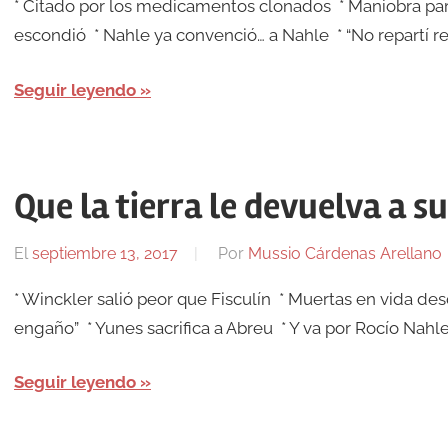
* Citado por los medicamentos clonados * Maniobra pa
escondió * Nahle ya convenció… a Nahle * “No repartí r
Seguir leyendo
Que la tierra le devuelva a 
El
septiembre 13, 2017
Por
Mussio Cárdenas Arellano
* Winckler salió peor que Fisculín * Muertas en vida des
engaño” * Yunes sacrifica a Abreu * Y va por Rocío Nahle
Seguir leyendo