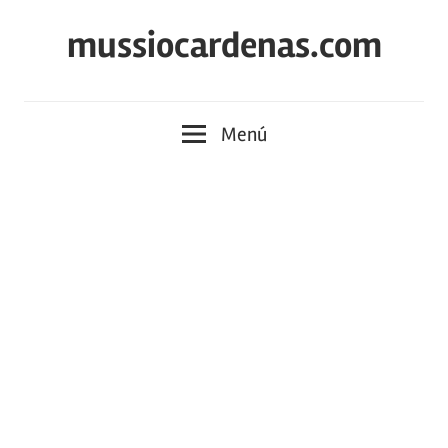
Saltar
mussiocardenas.com
al
contenido
Menú