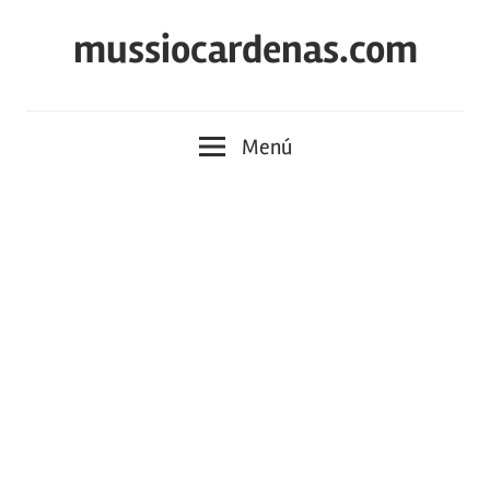
Saltar
mussiocardenas.com
al
contenido
Menú