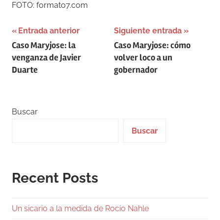
FOTO: formato7.com
Navegación
Entrada anterior
Siguiente entrada
Caso Maryjose: la
Caso Maryjose: cómo
de
venganza de Javier
volver loco a un
entradas
Duarte
gobernador
Buscar
Buscar
Recent Posts
Un sicario a la medida de Rocío Nahle