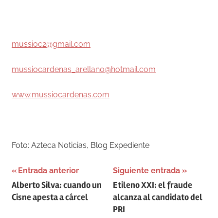
–
mussioc2@gmail.com
mussiocardenas_arellano@hotmail.com
www.mussiocardenas.com
–
Foto: Azteca Noticias, Blog Expediente
Navegación
Entrada anterior
Siguiente entrada
Alberto Silva: cuando un
Etileno XXI: el fraude
de
Cisne apesta a cárcel
alcanza al candidato del
entradas
PRI