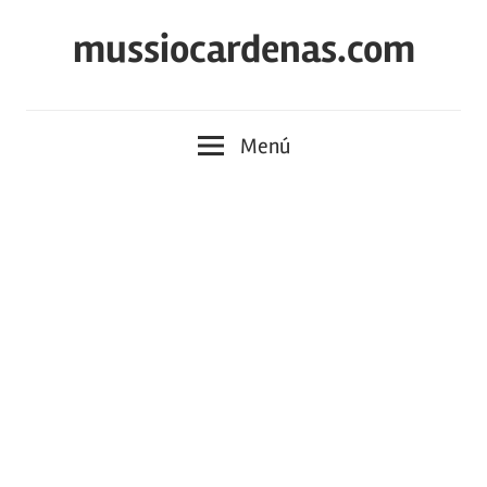
Saltar
mussiocardenas.com
al
contenido
Menú