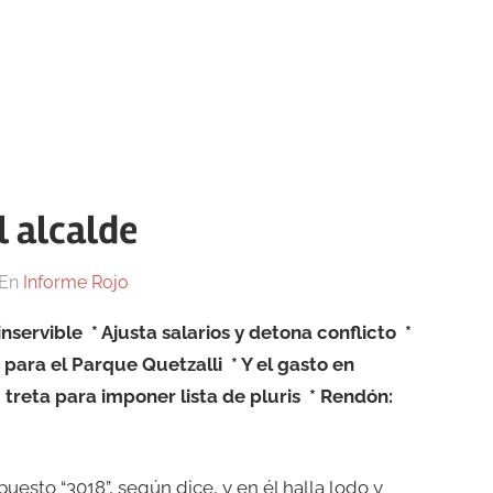
l alcalde
En
Informe Rojo
inservible
* Ajusta salarios y detona conflicto
*
 para el Parque Quetzalli
* Y el gasto en
 treta para imponer lista de pluris
* Rendón:
puesto “3018”, según dice, y en él halla lodo y