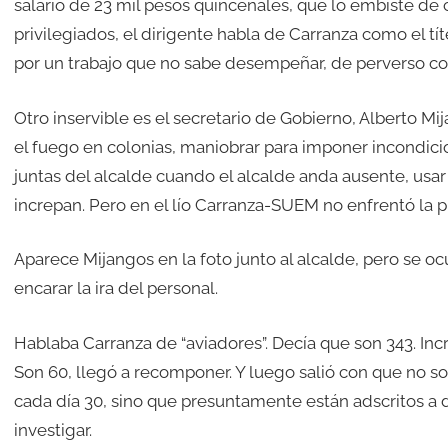
salario de 23 mil pesos quincenales, que lo embiste de c
privilegiados, el dirigente habla de Carranza como el tí
por un trabajo que no sabe desempeñar, de perverso co
Otro inservible es el secretario de Gobierno, Alberto Mij
el fuego en colonias, maniobrar para imponer incondicion
juntas del alcalde cuando el alcalde anda ausente, usa
increpan. Pero en el lío Carranza-SUEM no enfrentó la p
Aparece Mijangos en la foto junto al alcalde, pero se oc
encarar la ira del personal.
Hablaba Carranza de “aviadores”. Decía que son 343. Inc
Son 60, llegó a recomponer. Y luego salió con que no son
cada día 30, sino que presuntamente están adscritos a d
investigar.