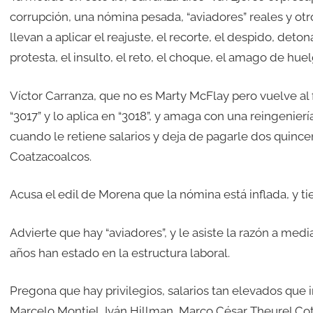
corrupción, una nómina pesada, “aviadores” reales y otr
llevan a aplicar el reajuste, el recorte, el despido, deton
protesta, el insulto, el reto, el choque, el amago de huel
Víctor Carranza, que no es Marty McFlay pero vuelve al
“3017” y lo aplica en “3018”, y amaga con una reingenie
cuando le retiene salarios y deja de pagarle dos quin
Coatzacoalcos.
Acusa el edil de Morena que la nómina está inflada, y ti
Advierte que hay “aviadores”, y le asiste la razón a media
años han estado en la estructura laboral.
Pregona que hay privilegios, salarios tan elevados que i
Marcelo Montiel, Iván Hillman, Marco César Theurel Cot