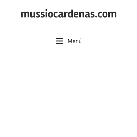
Saltar
mussiocardenas.com
al
contenido
Menú