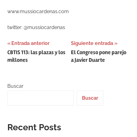
www.mussiocardenas.com
twitter: @mussiocardenas
Navegación
Entrada anterior
Siguiente entrada
CBTIS 113: las plazas y los
El Congreso pone parejo
de
millones
a Javier Duarte
entradas
Buscar
Buscar
Recent Posts