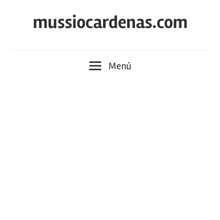
Saltar
mussiocardenas.com
al
contenido
Menú