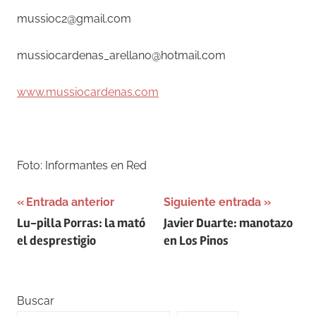
mussioc2@gmail.com
mussiocardenas_arellano@hotmail.com
www.mussiocardenas.com
–
Foto: Informantes en Red
Navegación
Entrada anterior
Siguiente entrada
Lu-pilla Porras: la mató
Javier Duarte: manotazo
de
el desprestigio
en Los Pinos
entradas
Buscar