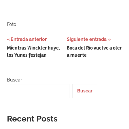
Foto:
Navegación
Entrada anterior
Siguiente entrada
Mientras Winckler huye,
Boca del Río vuelve a oler
de
los Yunes festejan
a muerte
entradas
Buscar
Buscar
Recent Posts