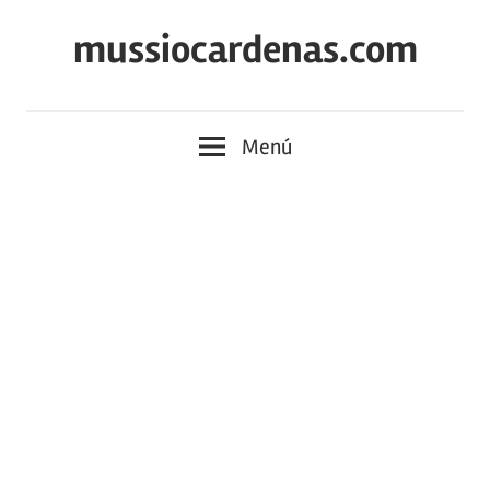
Saltar
mussiocardenas.com
al
contenido
Menú