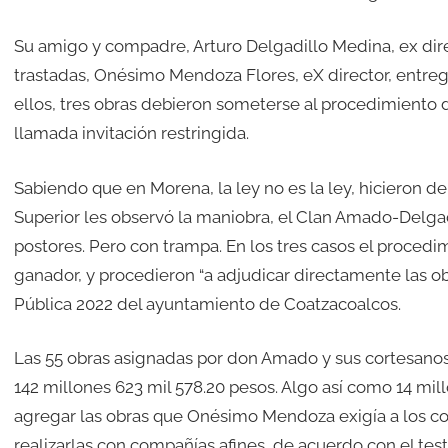
Su amigo y compadre, Arturo Delgadillo Medina, ex dire
trastadas, Onésimo Mendoza Flores, eX director, entreg
ellos, tres obras debieron someterse al procedimiento d
llamada invitación restringida.
Sabiendo que en Morena, la ley no es la ley, hicieron d
Superior les observó la maniobra, el Clan Amado-Delgadi
postores. Pero con trampa. En los tres casos el procedim
ganador, y procedieron “a adjudicar directamente las ob
Pública 2022 del ayuntamiento de Coatzacoalcos.
Las 55 obras asignadas por don Amado y sus cortesano
142 millones 623 mil 578.20 pesos. Algo así como 14 mi
agregar las obras que Onésimo Mendoza exigía a los con
realizarlas con compañías afines, de acuerdo con el te