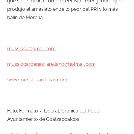
que se les defina como el PRI-Mor, el engendro que
produjo el amasiato entre lo peor del PRI y lo más
balín de Morena…
–
mussioc2@gmail.com
mussiocardenas_arellano@hotmail.com
www.mussiocardenas.com
–
Foto: Formato 7, Liberal, Crónica del Poder,
Ayuntamiento de Coatzacoalcos