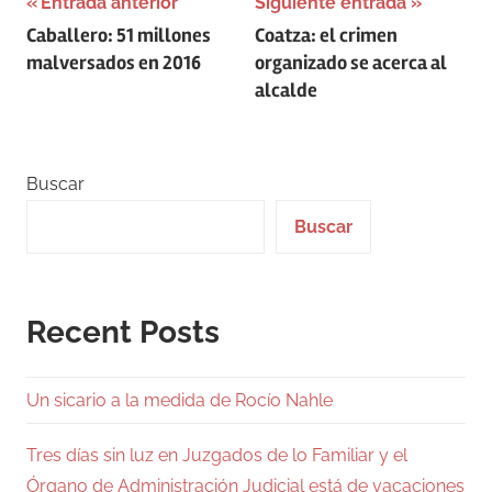
Navegación
Entrada anterior
Siguiente entrada
Caballero: 51 millones
Coatza: el crimen
de
malversados en 2016
organizado se acerca al
entradas
alcalde
Buscar
Buscar
Recent Posts
Un sicario a la medida de Rocío Nahle
Tres días sin luz en Juzgados de lo Familiar y el
Órgano de Administración Judicial está de vacaciones