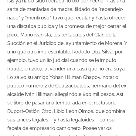
Isis ya había sido liberada, lo dio por hecho. Tras una
sarta de mentadas de madre, tildado de “rependejo
naco” y “mentiroso”, tuvo que recular y hasta ofrecer
una disculpa pública y la promesa de mejor cerrar el
pico… Mano ivanista, los tentáculos del Clan de la
Succión en el Jurídico del ayuntamiento de Morena. Y
uno que otro impresentable. Rodolfo Díaz Silva, por
ejemplo, tuvo un lío judicial cuando se le imputó
fraude, en 2007, al vender una casa que no era suya.
Lo salvó su amigo Yohan Hillman Chapoy, notario
público número 2 de Coatzacoalcos, hermano del ex
alcalde Iván Hillman, allegándole 800 mil pesos. Así
se libró de pasar una temporada en el reclusorio
Duport-Ostión. Otro, Libio León Olmos, que combina
sus lances legales —y hasta legaloides— con su
faceta de empresario camionero. Posee varios