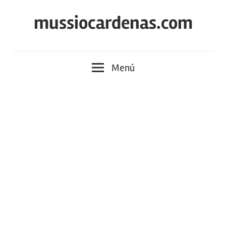
Saltar
mussiocardenas.com
al
contenido
Menú