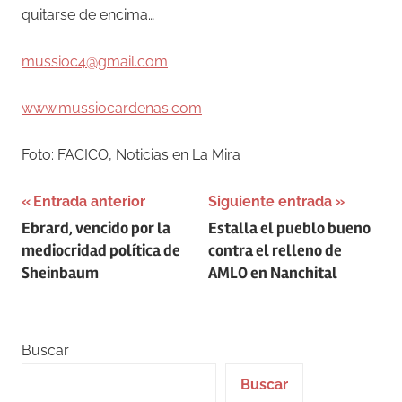
quitarse de encima…
mussioc4@gmail.com
www.mussiocardenas.com
Foto: FACICO, Noticias en La Mira
Navegación
Entrada anterior
Siguiente entrada
Ebrard, vencido por la
Estalla el pueblo bueno
de
mediocridad política de
contra el relleno de
entradas
Sheinbaum
AMLO en Nanchital
Buscar
Buscar