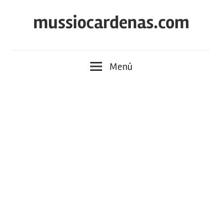
Saltar
mussiocardenas.com
al
contenido
Menú