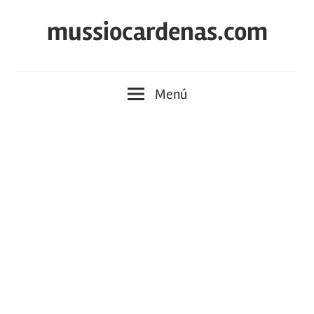
Saltar
mussiocardenas.com
al
contenido
Menú