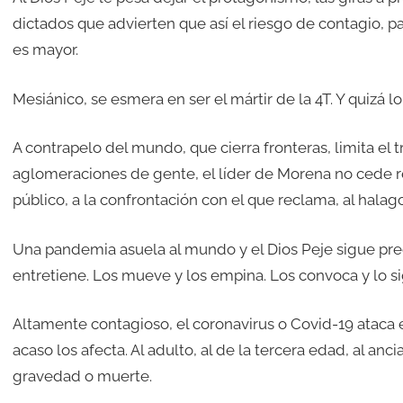
dictados que advierten que así el riesgo de contagio, p
es mayor.
Mesiánico, se esmera en ser el mártir de la 4T. Y quizá l
A contrapelo del mundo, que cierra fronteras, limita el 
aglomeraciones de gente, el líder de Morena no cede ref
público, a la confrontación con el que reclama, al halag
Una pandemia asuela al mundo y el Dios Peje sigue preg
entretiene. Los mueve y los empina. Los convoca y lo si
Altamente contagioso, el coronavirus o Covid-19 ataca el 
acaso los afecta. Al adulto, al de la tercera edad, al an
gravedad o muerte.