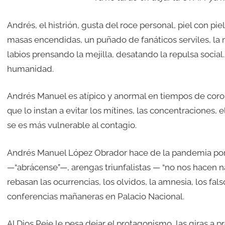
Andrés, el histrión, gusta del roce personal, piel con piel,
masas encendidas, un puñado de fanáticos serviles, la m
labios prensando la mejilla, desatando la repulsa socia
humanidad.
Andrés Manuel es atípico y anormal en tiempos de coron
que lo instan a evitar los mítines, las concentraciones, 
se es más vulnerable al contagio.
Andrés Manuel López Obrador hace de la pandemia por c
—“abrácense”—, arengas triunfalistas — “no nos hacen 
rebasan las ocurrencias, los olvidos, la amnesia, los fals
conferencias mañaneras en Palacio Nacional.
Al Dios Peje le pesa dejar el protagonismo, las giras a p