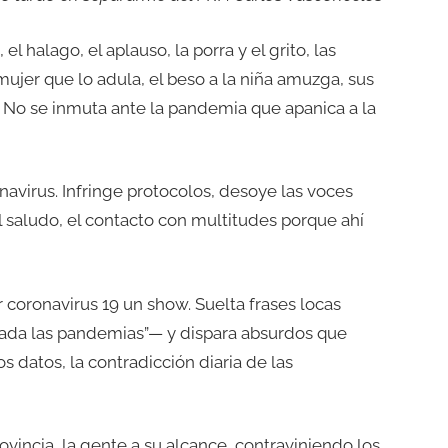
 el halago, el aplauso, la porra y el grito, las
ujer que lo adula, el beso a la niña amuzga, sus
l. No se inmuta ante la pandemia que apanica a la
avirus. Infringe protocolos, desoye las voces
el saludo, el contacto con multitudes porque ahí
oronavirus 19 un show. Suelta frases locas
nada las pandemias”— y dispara absurdos que
os datos, la contradicción diaria de las
rovincia, la gente a su alcance, contraviniendo los