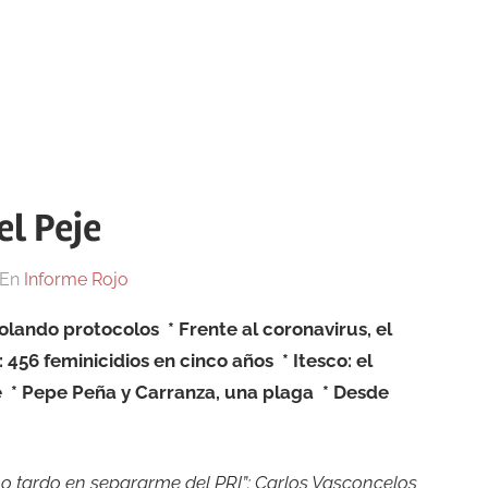
l Peje
En
Informe Rojo
violando protocolos
* Frente al coronavirus, el
: 456 feminicidios en cinco años
* Itesco: el
e
* Pepe Peña y Carranza, una plaga
* Desde
no tardo en
separarme del PRI”: Carlos Vasconcelos