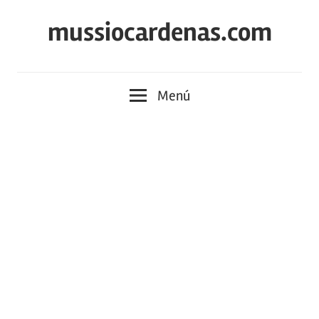
Saltar
mussiocardenas.com
al
contenido
Menú