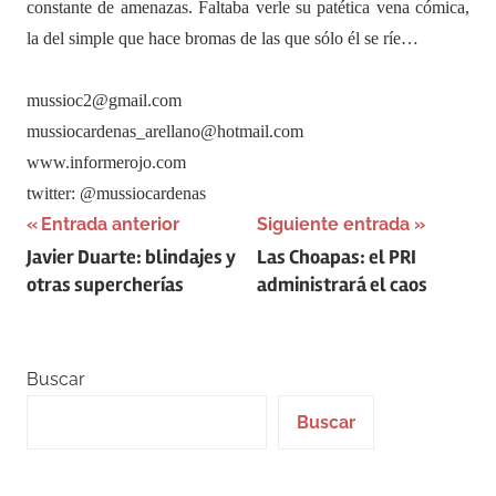
constante de amenazas. Faltaba verle su patética vena cómica,
la del simple que hace bromas de las que sólo él se ríe…
mussioc2@gmail.com
mussiocardenas_arellano@hotmail.com
www.informerojo.com
twitter: @mussiocardenas
Navegación
Entrada anterior
Siguiente entrada
Javier Duarte: blindajes y
Las Choapas: el PRI
de
otras supercherías
administrará el caos
entradas
Buscar
Buscar