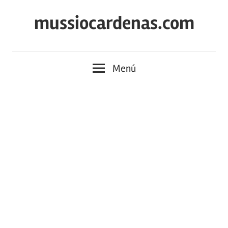
Saltar
mussiocardenas.com
al
contenido
Menú