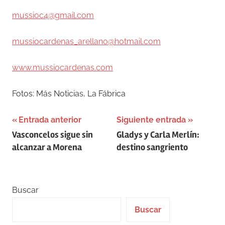
mussioc4@gmail.com
mussiocardenas_arellano@hotmail.com
www.mussiocardenas.com
Fotos: Más Noticias, La Fábrica
Navegación
Entrada anterior
Siguiente entrada
Vasconcelos sigue sin
Gladys y Carla Merlín:
de
alcanzar a Morena
destino sangriento
entradas
Buscar
Buscar