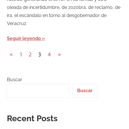
oleada de incertidumbre, de zozobra, de reclamo, de
ira, el escándalo en torno al desgobernador de
Veracruz.
Seguir leyendo
Paginación
Entradas
Entradas
«
1
2
3
4
»
anteriores
siguientes
de
entradas
Buscar
Buscar
Recent Posts