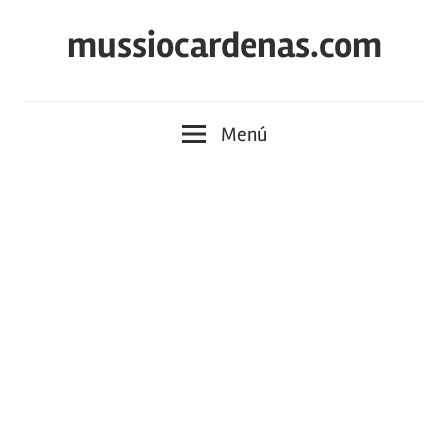
Saltar
mussiocardenas.com
al
contenido
Menú