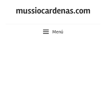
Saltar
mussiocardenas.com
al
contenido
Menú