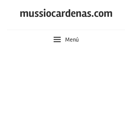
Saltar
mussiocardenas.com
al
contenido
Menú