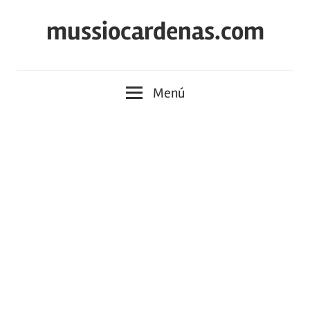
Saltar
mussiocardenas.com
al
contenido
Menú