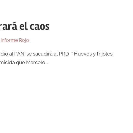
rará el caos
n
Informe Rojo
ió al PAN; se sacudirá al PRD * Huevos y frijoles
omicida que Marcelo …