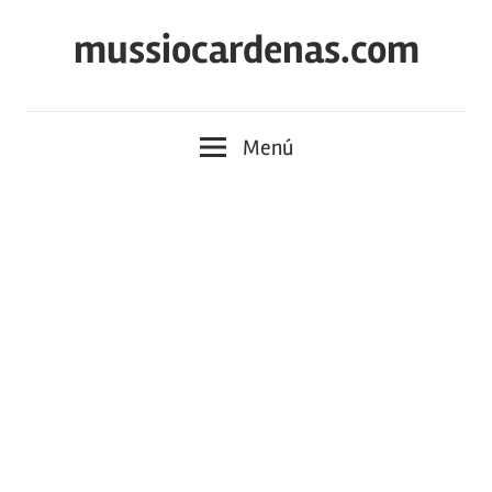
Saltar
mussiocardenas.com
al
contenido
Menú