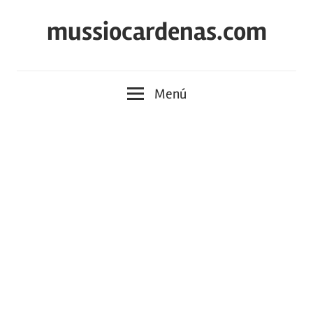
Saltar
mussiocardenas.com
al
contenido
Menú