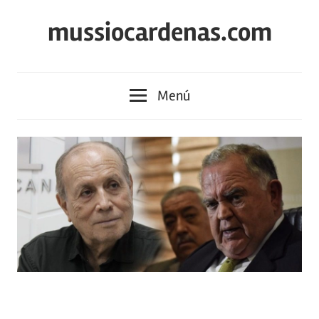
Saltar
mussiocardenas.com
al
contenido
Menú