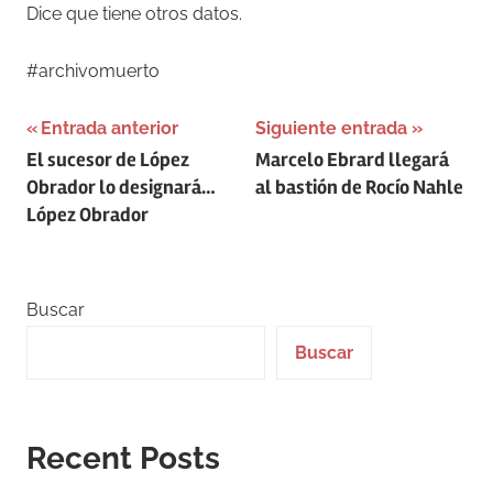
Dice que tiene otros datos.
#archivomuerto
Navegación
Entrada anterior
Siguiente entrada
El sucesor de López
Marcelo Ebrard llegará
de
Obrador lo designará…
al bastión de Rocío Nahle
entradas
López Obrador
Buscar
Buscar
Recent Posts