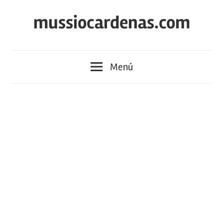
Saltar
mussiocardenas.com
al
contenido
Menú