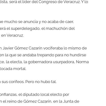
ta, será el líder del Congreso de Veracruz. Y lo
ue mucho se anuncia y no acaba de caer,
 será el superdelegado, el machuchón del
 en Veracruz.
n Javier Gómez Cazarín vociferaba lo mismo de
a en la que se andaba trepando para no hundirse
ce, la electa, la gobernadora usurpadora, Norma
stocada mortal.
us corifeos. Pero no hubo tal.
confianzas, el diputado local electo por
n el reino de Gómez Cazarín, en la Junta de