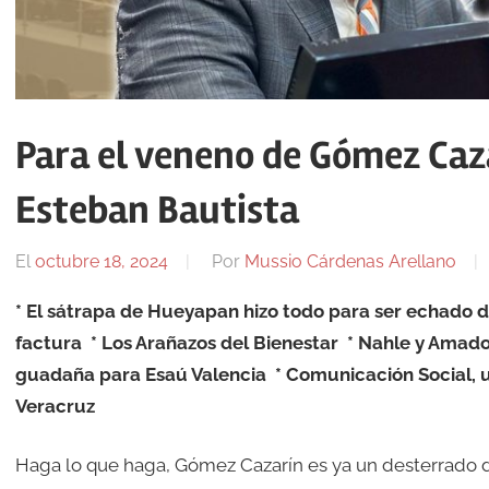
Para el veneno de Gómez Caza
Esteban Bautista
El
octubre 18, 2024
Por
Mussio Cárdenas Arellano
* El sátrapa de Hueyapan hizo todo para ser echado d
factura * Los Arañazos del Bienestar * Nahle y Amado
guadaña para Esaú Valencia * Comunicación Social, u
Veracruz
Haga lo que haga, Gómez Cazarín es ya un desterrado del