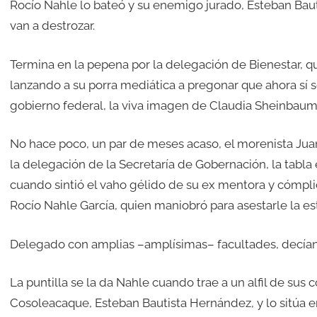
Rocío Nahle lo bateó y su enemigo jurado, Esteban Bautis
van a destrozar.
Termina en la pepena por la delegación de Bienestar, q
lanzando a su porra mediática a pregonar que ahora sí
gobierno federal, la viva imagen de Claudia Sheinbaum
No hace poco, un par de meses acaso, el morenista Jua
la delegación de la Secretaría de Gobernación, la tabl
cuando sintió el vaho gélido de su ex mentora y cómpli
Rocío Nahle García, quien maniobró para asestarle la e
Delegado con amplias –amplísimas– facultades, decían s
La puntilla se la da Nahle cuando trae a un alfil de sus 
Cosoleacaque, Esteban Bautista Hernández, y lo sitúa e