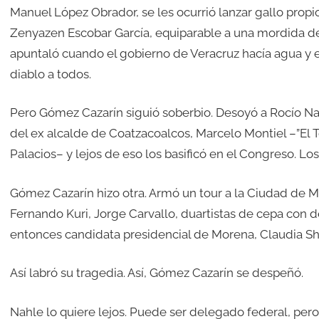
Manuel López Obrador, se les ocurrió lanzar gallo propi
Zenyazen Escobar García, equiparable a una mordida de
apuntaló cuando el gobierno de Veracruz hacía agua y 
diablo a todos.
Pero Gómez Cazarín siguió soberbio. Desoyó a Rocío Na
del ex alcalde de Coatzacoalcos, Marcelo Montiel –”El 
Palacios– y lejos de eso los basificó en el Congreso. Lo
Gómez Cazarín hizo otra. Armó un tour a la Ciudad de Mé
Fernando Kuri, Jorge Carvallo, duartistas de cepa con de
entonces candidata presidencial de Morena, Claudia S
Así labró su tragedia. Así, Gómez Cazarín se despeñó.
Nahle lo quiere lejos. Puede ser delegado federal, pero